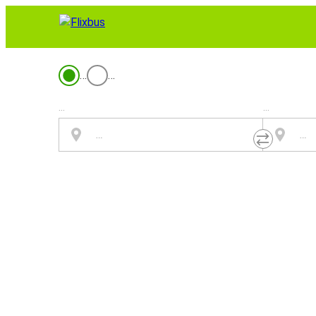
…
…
...
...